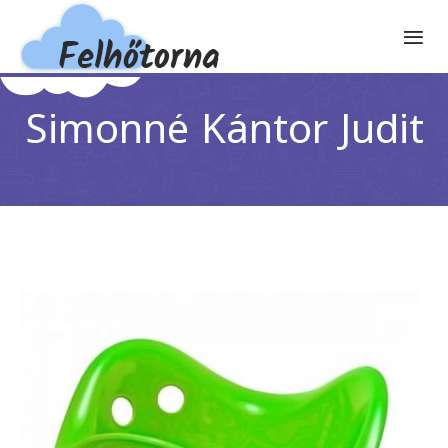
Simonné Kántor Judit