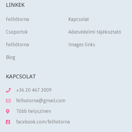
LINKEK
Felhőtorna
Kapcsolat
Csoportok
Adatvédelmi tájékoztató
Felhőtorna
Images links
Blog
KAPCSOLAT
+36 20 467 3009
felhotorna@gmail.com
Több helyszínen
facebook.com/
felhotorna