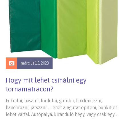
március 15, 2023
Hogy mit lehet csinálni egy
tornamatracon?
Feküdni, hasalni, fordulni, gurulni, bukfencezni,
hancúrozni, játszani… Lehet alagutat építeni, bunkit és
lehet várfal. Autópálya, kiránduló hegy, vagy csak egy…